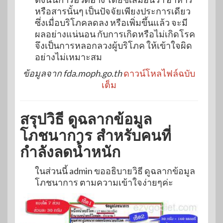
หรือสารนั้นๆ เป็นปัจจัยเพียงประการเดียว
ซึ่งเมื่อบริโภคลดลง หรือเพิ่มขึ้นแล้ว จะมี
ผลอย่างแน่นอน กับการเกิดหรือไม่เกิดโรค
จึงเป็นการหลอกลวงผู้บริโภค ให้เข้าใจผิด
อย่างไม่เหมาะสม
ข้อมูลจาก fda.moph.go.th
ดาวน์โหลไฟล์ฉบับ
เต็ม
สรุปวิธี ดูฉลากข้อมูล
โภชนาการ สำหรับคนที่
กำลังลดน้ำหนัก
ในส่วนนี้ admin ขออธิบายวิธี ดูฉลากข้อมูล
โภชนาการ ตามความเข้าใจง่ายๆค่ะ