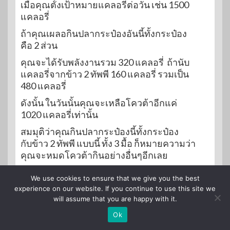
เมื่อคุณตั้งเป้าหมายแคลอรี่ต่อวัน เช่น 1500
แคลอรี่
ถ้าคุณเผลอกินปลากระป๋องอันนี้ทั้งกระป๋อง
คือ 2 ส่วน
คุณจะได้รับพลังงานรวม 320 แคลอรี่ ถ้านับ
แคลอรี่จากข้าว 2 ทัพพี 160 แคลอรี่ รวมเป็น
480 แคลอรี่
ดังนั้น ในวันนั้นคุณจะเหลือโควต้าอีกแค่
1020 แคลอรี่เท่านั้น
สมมุติว่าคุณกินปลากระป๋องนี้ทั้งกระป๋อง
กับข้าว 2 ทัพพี แบบนี้ ทั้ง 3 มื้อ ก็หมายความว่า
คุณจะหมดโควต้ากินอย่างอื่นๆอีกเลย
We use cookies to ensure that we give you the best
แต่ฉลากบางอย่างที่นำเข้าจากต่างประเทศ จะ
experience on our website. If you continue to use this site we
มีระบุเป็นกิโลจูล ลองใช้เครื่องมือคำนวณ
will assume that you are happy with it.
เปลี่ยนหน่วย กิโลจูลเป็นแคลอรี่
Ok