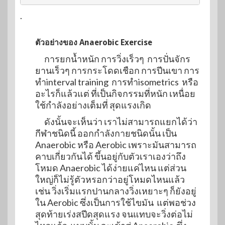
.
ตัวอย่างของ Anaerobic Exercise
การยกน้ำหนัก การวิ่งเร็วๆ การปั่นจักร
ยานเร็วๆ การกระโดดเชือก การปีนเขา การ
ทำinterval training การทำisometrics หรือ
อะไรก็แล้วแต่ ที่เป็นกิจกรรมที่หนัก เหนื่อย
ใช้กำลังอย่างเต็มที่ สุดแรงเกิด
ดังนั้นจะเห็นว่า เราไม่สามารถแยกได้ว่า
กีฬาชนิดนี้ ออกกำลังกายชนิดนั้น เป็น
Anaerobic หรือ Aerobic เพราะมันสามารถ
คาบเกี่ยวกันได้ ขึ้นอยู่กับตัวเราเองว่าถึง
โหมด Anaerobic ได้ง่ายแค่ไหน แต่ส่วน
ใหญ่ก็ไม่รู้ตัวหรอกว่าอยู่โหมดไหนแล้ว
เช่น วิ่งเริ่มแรกปานกลางวิ่งเหยาะๆ ก็ยังอยู่
ใน Aerobic ซึ่งเป็นการใช้ไขมัน แต่พอช่วง
สุดท้ายเร่งสปีดสุดแรง จนแทบจะวิ่งต่อไม่