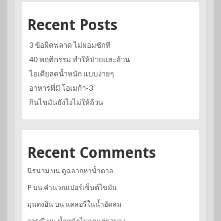
Recent Posts
3 ข้อผิดพลาด ไม่ผอมซักที
40 พฤติกรรม ทำให้ป่วยและอ้วน
ไอเดียลดน้ำหนัก แบบง่ายๆ
อาหารที่มี โอเมก้า-3
กินไขมันยังไงไม่ให้อ้วน
Recent Comments
นิรนาม
บน
ดูฉลากหาน้ำตาล
P
บน
คำนวณเปอร์เซ็นต์ไขมัน
มุนดงอึน
บน
แคลอรี่ในน้ำอัดลม
วารุณี
บน
น้ำหนักไม่ลดแต่ผอมลง