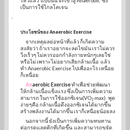
ไหวแล้ว แบบนั้น จะเข้าสู่ Anaerobic ซึ่ง
เป็นการใช้ไกลโคเจน
.
ประโยชน์ของ Anaerobic Exercise
จากเหตุผลย่อหน้าที่แล้ว ก็เกิดความ
สงสัยว่า ถ้าเราอยากจะลดไขมัน เราไม่ควร
วิ่งเร็วๆ ไม่ควรออกกำลังกายหนักๆเลยใช่
หรือไม่ เพราะไม่อยากเสียกล้ามเนื้อ แล้ว
ทำ Anaerobic Exercise ไปเพื่ออะไร เหนื่อย
ก็เหนื่อย
An
aerobic Exercise
ทำเพื่อช่วยพัฒนา
ให้กล้ามเนื้อแข็งแรง ซึ่งเป็นการเพิ่มความ
สามารถ ในการใช้ออกซิเจน(VO
max) พูด
2
ง่ายๆคือ กล้ามเนื้อดึงออกซิเจนได้มากขึ้น
สร้างพลังงานได้มากขึ้น เราก็เหนื่อยน้อยลง
นอกจากนี้ ยังเป็นการเพิ่มความทนทาน
ต่อกรดแลคติกที่เกิดขึ้น และสามารถขจัด