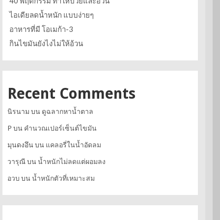
40 พฤติกรรม ทำให้ป่วยและอ้วน
ไอเดียลดน้ำหนัก แบบง่ายๆ
อาหารที่มี โอเมก้า-3
กินไขมันยังไงไม่ให้อ้วน
Recent Comments
นิรนาม
บน
ดูฉลากหาน้ำตาล
P
บน
คำนวณเปอร์เซ็นต์ไขมัน
มุนดงอึน
บน
แคลอรี่ในน้ำอัดลม
วารุณี
บน
น้ำหนักไม่ลดแต่ผอมลง
อวบ
บน
น้ำหนักตัวที่เหมาะสม