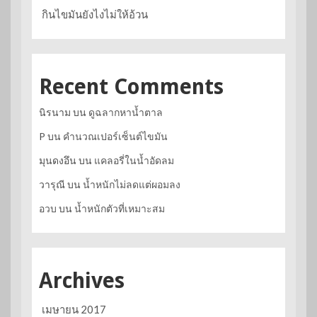
กินไขมันยังไงไม่ให้อ้วน
Recent Comments
นิรนาม
บน
ดูฉลากหาน้ำตาล
P
บน
คำนวณเปอร์เซ็นต์ไขมัน
มุนดงอึน
บน
แคลอรี่ในน้ำอัดลม
วารุณี
บน
น้ำหนักไม่ลดแต่ผอมลง
อวบ
บน
น้ำหนักตัวที่เหมาะสม
Archives
เมษายน 2017