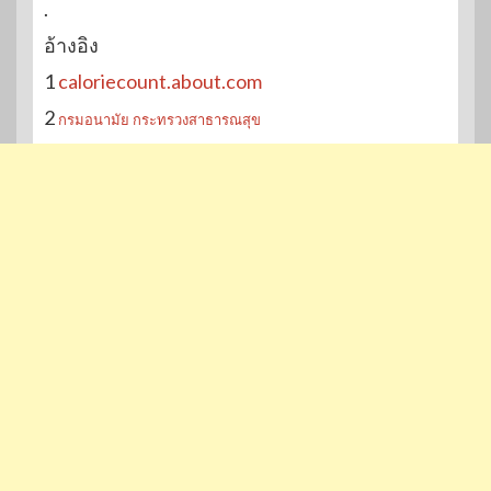
.
อ้างอิง
1
caloriecount.about.com
2
กรมอนามัย กระทรวงสาธารณสุข