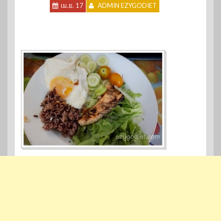
เม.ย. 17
ADMIN EZYGODIET