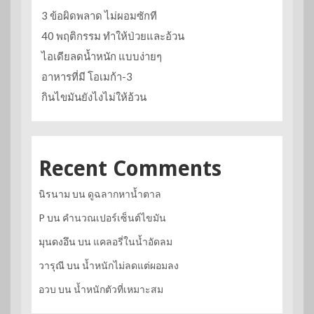
3 ข้อผิดพลาด ไม่ผอมซักที
40 พฤติกรรม ทำให้ป่วยและอ้วน
ไอเดียลดน้ำหนัก แบบง่ายๆ
อาหารที่มี โอเมก้า-3
กินไขมันยังไงไม่ให้อ้วน
Recent Comments
นิรนาม
บน
ดูฉลากหาน้ำตาล
P
บน
คำนวณเปอร์เซ็นต์ไขมัน
มุนดงอึน
บน
แคลอรี่ในน้ำอัดลม
วารุณี
บน
น้ำหนักไม่ลดแต่ผอมลง
อวบ
บน
น้ำหนักตัวที่เหมาะสม