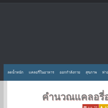
Skip
to
content
ลดน้ำหนัก
แคลอรี่ในอาหาร
ออกกำลังกาย
สุขภาพ
ท่า
คำนวณแคลอรี่
ก.ย. 21
A