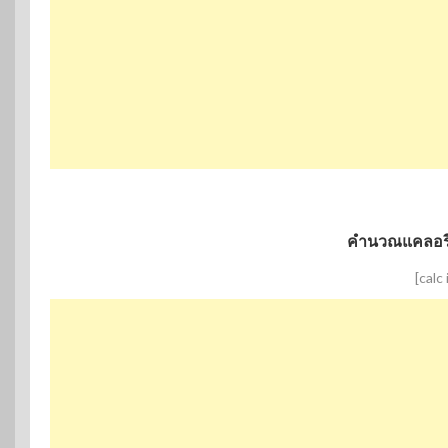
คำนวณแคลอรี
[calc