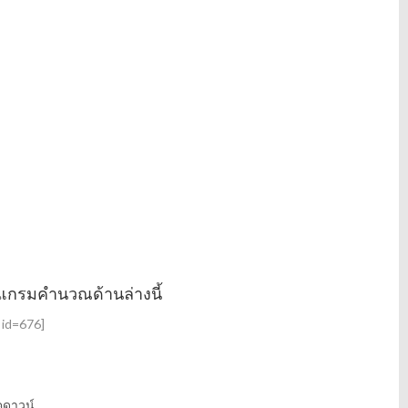
s
:
4
,
2
8
1
โปรแกรมคำนวณด้านล่างนี้
c id=676]
คดาวน์