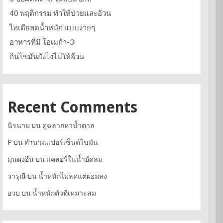
40 พฤติกรรม ทำให้ป่วยและอ้วน
ไอเดียลดน้ำหนัก แบบง่ายๆ
อาหารที่มี โอเมก้า-3
กินไขมันยังไงไม่ให้อ้วน
Recent Comments
นิรนาม
บน
ดูฉลากหาน้ำตาล
P
บน
คำนวณเปอร์เซ็นต์ไขมัน
มุนดงอึน
บน
แคลอรี่ในน้ำอัดลม
วารุณี
บน
น้ำหนักไม่ลดแต่ผอมลง
อวบ
บน
น้ำหนักตัวที่เหมาะสม