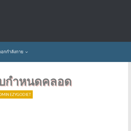
ออกกำลังกาย
รบกำหนดคลอด
P
o
s
DMIN EZYGODIET
t
V
i
e
w