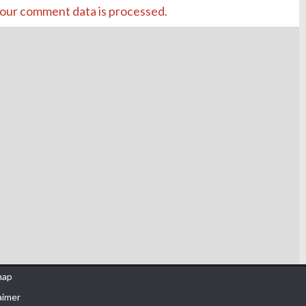
our comment data is processed.
map
aimer