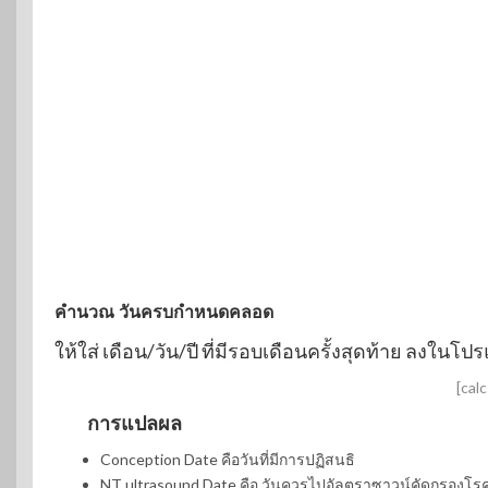
คำนวณ วันครบกำหนดคลอด
ให้ใส่ เดือน/วัน/ปี ที่มีรอบเดือนครั้งสุดท้าย ลงใน
[cal
การแปลผล
Conception Date คือวันที่มีการปฏิสนธิ
NT ultrasound Date คือ วันควรไปอัลตราซาวน์คัดกรองโร