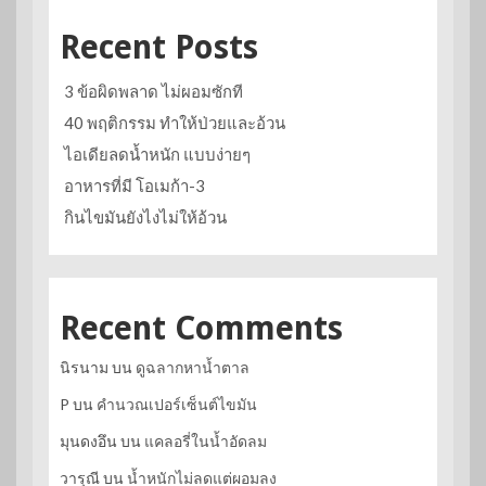
Recent Posts
3 ข้อผิดพลาด ไม่ผอมซักที
40 พฤติกรรม ทำให้ป่วยและอ้วน
ไอเดียลดน้ำหนัก แบบง่ายๆ
อาหารที่มี โอเมก้า-3
กินไขมันยังไงไม่ให้อ้วน
Recent Comments
นิรนาม
บน
ดูฉลากหาน้ำตาล
P
บน
คำนวณเปอร์เซ็นต์ไขมัน
มุนดงอึน
บน
แคลอรี่ในน้ำอัดลม
วารุณี
บน
น้ำหนักไม่ลดแต่ผอมลง