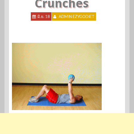
Crunches
มิ.ย. 18
ADMIN EZYGODIET