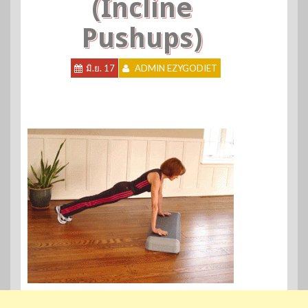
(Incline
Pushups)
มิ.ย. 17
ADMIN EZYGODIET