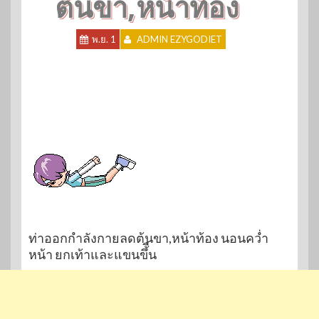
ต้นขา,หน้าท้อง
พ.ย. 1
ADMIN EZYGODIET
ท่าออกกำลังกายลดต้นขา,หน้าท้อง นอนคว่ำ
หน้า ยกเท้าและแขนขึ้ืน