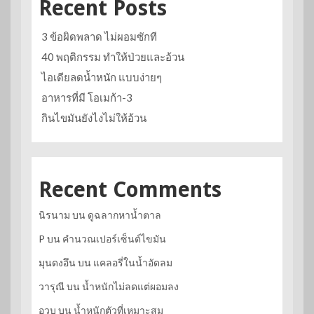
Recent Posts
3 ข้อผิดพลาด ไม่ผอมซักที
40 พฤติกรรม ทำให้ป่วยและอ้วน
ไอเดียลดน้ำหนัก แบบง่ายๆ
อาหารที่มี โอเมก้า-3
กินไขมันยังไงไม่ให้อ้วน
Recent Comments
นิรนาม
บน
ดูฉลากหาน้ำตาล
P
บน
คำนวณเปอร์เซ็นต์ไขมัน
มุนดงอึน
บน
แคลอรี่ในน้ำอัดลม
วารุณี
บน
น้ำหนักไม่ลดแต่ผอมลง
อวบ
บน
น้ำหนักตัวที่เหมาะสม