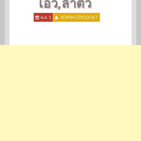
เอว,ลำตัว
พ.ย. 1
ADMIN EZYGODIET