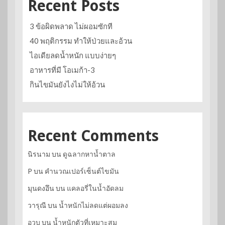
Recent Posts
3 ข้อผิดพลาด ไม่ผอมซักที
40 พฤติกรรม ทำให้ป่วยและอ้วน
ไอเดียลดน้ำหนัก แบบง่ายๆ
อาหารที่มี โอเมก้า-3
กินไขมันยังไงไม่ให้อ้วน
Recent Comments
นิรนาม
บน
ดูฉลากหาน้ำตาล
P
บน
คำนวณเปอร์เซ็นต์ไขมัน
มุนดงอึน
บน
แคลอรี่ในน้ำอัดลม
วารุณี
บน
น้ำหนักไม่ลดแต่ผอมลง
อวบ
บน
น้ำหนักตัวที่เหมาะสม