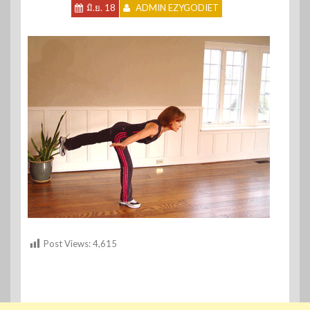
มิ.ย. 18
ADMIN EZYGODIET
Post Views:
4,615