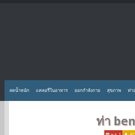
Skip
to
content
ลดน้ำหนัก
แคลอรี่ในอาหาร
ออกกำลังกาย
สุขภาพ
ท่า
ท่า be
พ.ย. 1
AD