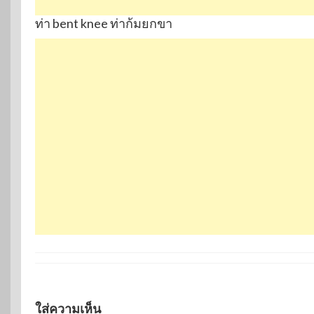
ท่า bent knee ท่าก้มยกขา
ใส่ความเห็น