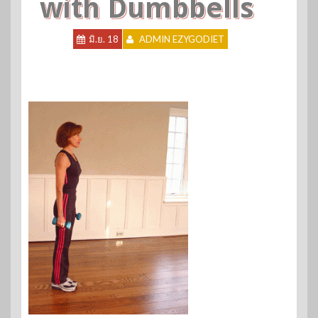
with Dumbbells
มิ.ย. 18
ADMIN EZYGODIET