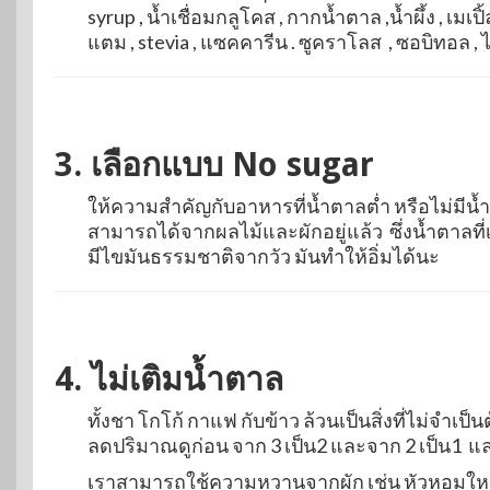
syrup , น้ำเชื่อมกลูโคส , กากน้ำตาล ,น้ำผึ้ง , เมเป
แตม , stevia , แซคคารีน . ซูคราโลส , ซอบิทอล ,
3. เลือกแบบ No sugar
ให้ความสำคัญกับอาหารที่น้ำตาลต่ำ หรือไม่มีน้ำ
สามารถได้จากผลไม้และผักอยู่แล้ว ซึ่งน้ำตาลที่เต
มีไขมันธรรมชาติจากวัว มันทำให้อิ่มได้นะ
4. ไม่เติมน้ำตาล
ทั้งชา โกโก้ กาแฟ กับข้าว ล้วนเป็นสิ่งที่ไม่จำเ
ลดปริมาณดูก่อน จาก 3 เป็น2 และจาก 2 เป็น1 แ
เราสามารถใช้ความหวานจากผัก เช่น หัวหอมใหญ่ 