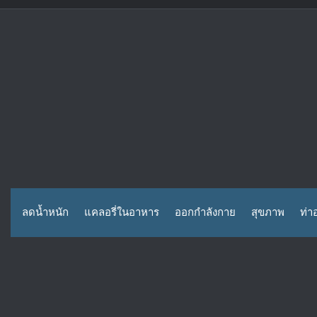
Skip
to
content
ลดน้ำหนัก
แคลอรี่ในอาหาร
ออกกำลังกาย
สุขภาพ
ท่า