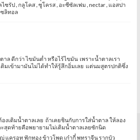
ิ้ลไซรัป , กลูโคส , ซูโครส , อะซีซัลเฟม , nectar , แอสปา
 ไซลิทอล
ตาล ดีกว่า ไขมันต่ำ หรือไร้ไขมัน เพราะน้ำตาลเรา
ิมเข้ามามันไม่ได้ทำให้รู้สึกอิ่มเลย แต่นมสูตรปกติซึ่ง
ป็นต้องเติมน้ำตาลเลย ถ้าเคยชินกับการใส่น้ำตาล ให้ลอง
ละสุดท้ายคือพยายามไม่เติมน้ำตาลเลยซักนิด
แครอท ฟักทอง ข้าวโพด เก๋ากี๋ พุทราจีน รากบัว