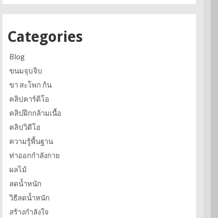
Categories
Blog
ขนมจุบจิบ
ขา สะโพก ก้น
คลิปคาร์ดิโอ
คลิปฝึกกล้ามเนื้อ
คลิปวิดีโอ
ความรู้พื้นฐาน
ท่าออกกำลังกาย
ผลไม้
ลดน้ำหนัก
วิธีลดน้ำหนัก
สร้างกำลังใจ