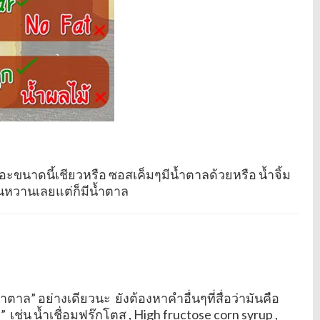
อะขนาดนี้เชียวหรือ ซอสเค็มๆมีน้ำตาลด้วยหรือ น้ำจิ้ม
็นหวานเลยแต่ก็มีน้ำตาล
ล” อย่างเดียวนะ ยังต้องหาคำอื่นๆที่สื่อว่ามันคือ
” เช่น น้ำเชื่อมฟรุ๊กโตส , High fructose corn syrup ,