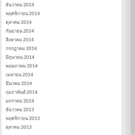
ธันวาคม 2014
พฤศจิกายน 2014
ตุลาคม 2014
กันยายน 2014
สิงหาคม 2014
กรกฎาคม 2014
มิถุนายน 2014
พฤษภาคม 2014
เมษายน 2014
มีนาคม 2014
กุมภาพันธ์ 2014
มกราคม 2014
ธันวาคม 2013
พฤศจิกายน 2013
ตุลาคม 2013