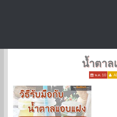
น้ำตาล
พ.ค. 10
A