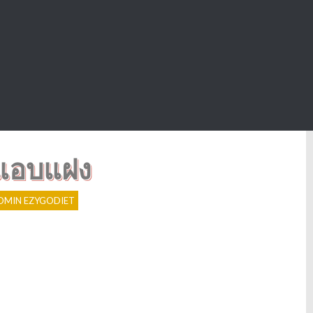
แอบแฝง
DMIN EZYGODIET