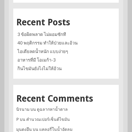
Recent Posts
3 ข้อผิดพลาด ไม่ผอมซักที
40 พฤติกรรม ทำให้ป่วยและอ้วน
ไอเดียลดน้ำหนัก แบบง่ายๆ
อาหารที่มี โอเมก้า-3
กินไขมันยังไงไม่ให้อ้วน
Recent Comments
นิรนาม
บน
ดูฉลากหาน้ำตาล
P
บน
คำนวณเปอร์เซ็นต์ไขมัน
มุนดงอึน
บน
แคลอรี่ในน้ำอัดลม