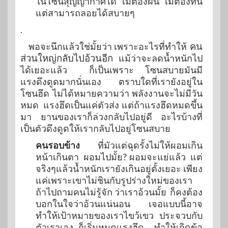
ในโซนสุญญากาศได้ ไม่ต้องฝืน ไม่ต้องทน
แต่สามารถลอยได้สบายๆ
.
พอจะนึกแล้วใช่มั้ยว่า เพราะอะไรที่ทำให้
คน
ส่วนใหญ่กลับไปอ้วนอีก
แม้ว่าจะลดน้ำหนักไป
ได้เยอะแล้ว ก็เป็นเพราะ โซนสบายมันมี
แรงดึงดูดมากนั่นเอง ตราบใดที่เรายังอยู่ใน
โซนฮึด ไม่ได้หมายความว่า พลังงานจะไม่มีวัน
หมด แรงฮึดเป็นแค่ตัวส่ง แต่ถ้าแรงฮึดหมดขึ้น
มา ยานของเราก็ล่วงกลับไปอยู่ดี อะไรบ้างที่
เป็นตัวดึงดูดให้เรากลับไปอยู่โซนสบาย
คนรอบข้าง
ที่มัวแต่ฉุดรั้งไม่ให้ผอมเกิน
หน้าเกินตา ผอมไปมั้ย? ผอมจะแย่แล้ว แต่
จริงๆแล้วน้ำหนักเรายังเกินอยู่ตั้งเยอะ เพียง
แค่เพราะเขาไม่ชินกับรูปร่างใหม่ของเรา
ถ้าไปถามคนไม่รู้จัก ว่าเราอ้วนมั้ย ก็คงต้อง
บอกในใจว่าอ้วนแน่นอน เจอแบบนี้อาจ
ทำให้เป้าหมายของเราไขว้เขว ประจวบกับ
ตัวเราเอง ก็เริ่มหมดแรงฮึด ทำให้เกิดข้อ