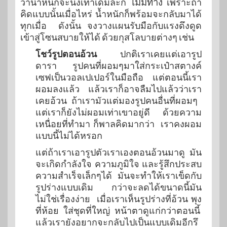
ว่าน้ำหนักจะนิ่งเท่าเดิมล่ะก็
ไม่มีทาง
เพราะถ้า
คิดแบบนั้นเมื่อไหร่ น้ำหนักก็พร้อมจะกลับมาได้
ทุกเมื่อ ดังนั้น จงวางแผนรับมือกับแรงดึงดูด
เข้าสู่โซนสบายให้ได้ ด้วยกุสโลบายต่างๆ เช่น
โชว์รูปตอนอ้วน
ปกติเราเคยแต่เอารูป
ดารา รูปคนที่ผอมๆมาใส่กระเป๋าสตางค์
เซฟเป็นวอลเปเปอร์ในมือถือ แต่ตอนนี้เรา
ผอมลงแล้ว แล้วเราก็อาจลืมไปแล้วว่าเรา
เคยอ้วน ถ้าเรามัวแต่มองรูปคนอื่นที่ผอมๆ
แต่เราก็ยังไม่ผอมเท่าเขาอยู่ดี ด้วยความ
เหนื่อยที่ทำมา ก็พาลคิดมากว่า เราคงผอม
แบบนี้ไม่ได้หรอก
แต่ถ้าเราเอารูปตัวเราเองตอนอ้วนมาดู มัน
จะเกิดกำลังใจ ความภูมิใจ และรู้สึกประสบ
ความสำเร็จเล็กๆได้ มันจะทำให้เราเข็ดกับ
รูปร่างแบบเดิม กว่าจะลดได้ขนาดนี้มัน
ไม่ใช่เรื่องง่าย เมื่อเราเห็นรูปร่างที่อ้วน พุง
ที่ห้อย ใส่ชุดที่ใหญ่ หน้าตาดูแก่กว่าตอนนี้
แล้วเรายังอยากจะกลับไปเป็นแบบเดิมอีกรึ