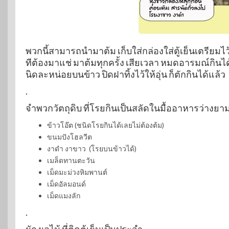
พวกนี้สามารถนำมาต้ม เก็บใส่กล่องใส่ตู้เย็นเตรียมไว้
ทีต้องมาแช่ มาต้มทุกครั้ง เสียเวลา หมดอารมณ์กินได
นิดละหน่อยบนข้าว ปิดฝาทิ้งไว้ให้อุ่น ก็ตักกินได้แล้ว
.
จำพวกวัตถุดิบ ที่โรยกินเป็นสลัดในมื้ออาหารว่างยาม
ข้าวโอ๊ต (ชนิดโรยกินได้เลยไม่ต้องต้ม)
ขนมปังโฮลวีต
งาดำ งาขาว (โรยบนข้าวได้)
เมล็ดทานตะวัน
เม็ดมะม่วงหิมพานต์
เม็ดอัลมอนด์
เม็ดแมงลัก
.
ผัก ผลไม้ ที่ติดตู้เย็นเป็นประจำ