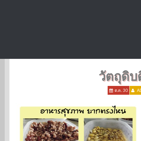
วัตถุดิบต
ต.ค. 30
A