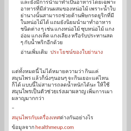
และยังมีการนำมาทำเป็นอาหารโดยเฉพาะ
อาหารที่มีส่วนผสมของหน่อไม้ เพราะน้ำใบ
ย่านางนั้นสามารถช่วยต้านพิษกรดยูริกที่มี
ในหน่อไม้ได้ แถมยังนิยมนำมาทำอาหาร
ชนิดต่าง ๆ เช่น แกงหน่อไม้ ซุบหน่อไม้ แกง
อ่อม แกงเห็ด แกงเลียง หรือรับประทานสด
ๆ กับน้ำพริกอีกด้วย
อ่านเพิ่มเติม
ประโยชน์ของใบย่านาง
แต่ทั้งหมดนี้ ไม่ได้หมายความว่า กินแค่
สมุนไพร แล้วก็นั่งๆนอนๆ จะกินเยอะแค่ไหน
ก็ได้ แบบนี้ไม่สามารถลดน้ำหนักได้นะ
ให้ใช้
สมุนไพรเป็นตัวช่วยเร่งเผาผลาญ
เพิ่มการเผา
ผลาญมากกว่า
–
สมุนไพรกับเครื่องเทศ
ต่างกันอย่างไร
ข้อมูลจาก
healthmeup.com