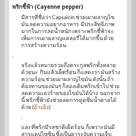
พริกชี้ฟ้า (Cayenne pepper)
มีสารที่ชื่อว่า Capsaicin ช่วยเผาผลาญไข
มัน ลดความอยากอาหาร มีประสิทธิภาพ
มากในการลดน้ำหนัก เพราะพริกชี้ฟ้าจะ
เพิ่มการเผาผลาญแคลอรี่ได้มากขึ้น ด้วย
การสร้างความร้อน
.
จริงแล้วหมายรวมถึงตระกูลพริกทั้งหลาย
ด้วยนะ
กินแล้วเผ็ดร้อน
ก็แสดงว่า มันสร้าง
ความร้อน ช่วยเผาผลาญไขมัน ดังนั้น ถ้า
ต้องทานของมันๆ ก็ลองเติมพริกเข้าไป ช่วย
ลดความเลวร้ายของไขมันได้บ้าง นอกจาก
นี้ พริกชี้ฟ้ายังช่วยลดการดูดซึมน้ำตาลได้
ด้วย (
อ้างอิง
)
.
และที่พริกมีรสชาติเผ็ดร้อน ก็เพราะมันมี
สารแคปไซซิน ซึ่งเป็นยาระงับความเจ็บ