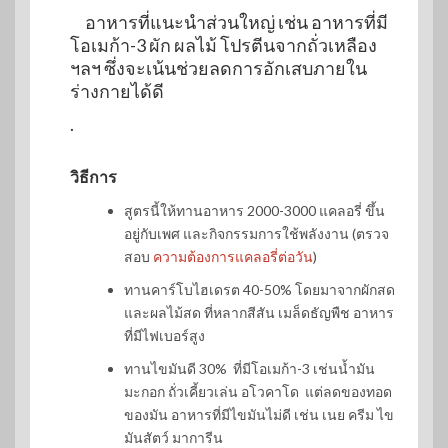
อาหารที่แนะนำส่วนใหญ่ เช่น อาหารที่มี
โอเมก้า-3 ผัก ผลไม้ โปรตีนจากถั่วเหลือง
ฯลฯ ซึ่งจะเน้นช่วยลดการอักเสบภายใน
ร่างกายได้ดี
.
วิธีการ
สูตรนี้ให้ทานอาหาร 2000-3000 แคลอรี่ ขึ้น
อยู่กับเพศ และกิจกรรมการใช้พลังงาน (ตรวจ
สอบ
ความต้องการแคลอรี่ต่อวัน
)
ทานคาร์โบไฮเดรต 40-50% โดยมาจากผักสด
และผลไม้สด ที่หลากสีสัน เมล็ดธัญพืช อาหาร
ที่มีไฟเบอร์สูง
ทานไขมันดี 30% ที่มีโอเมก้า-3 เช่นน้ำมัน
มะกอก ถั่วเคี้ยวเล่น อโวคาโด แต่ลดของทอด
ของมัน อาหารที่มีไขมันไม่ดี เช่น เนย ครีม ไข
มันสัตว์ มาการีน