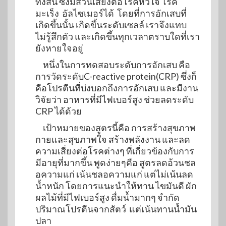
ทั้งสิ้น ซึ่งมีส่วนเสี่ยงต่อโรคหัวใจ โรค
มะเร็ง อัลไซเมอร์ได้ โดยที่การอักเสบที่
เกิดขึ้นนั้น เกิดขึ้นระดับเซลล์ เราจึงแทบ
ไม่รู้สึกตัว และเกิดขึ้นทุกเวลาตราบใดที่เรา
ยังหายใจอยู่
หนึ่งในการทดสอบระดับการอักเสบ คือ
การวัดระดับC-reactive protein(CRP) ซึ่งก็
คือโปรตีนที่บ่งบอกถึงการอักเสบ และมีงาน
วิจัยว่า อาหารที่มีไฟเบอร์สูง ช่วยลดระดับ
CRP ได้ด้วย
เป้าหมายของสูตรนี้คือ การสร้างสุขภาพ
กายและสุขภาพใจ สร้างพลังงาน และลด
ความเสี่ยงต่อโรคต่างๆ ที่เกี่ยวข้องกับการ
มีอายุที่มากขึ้น พูดง่ายๆคือ สูตรลดอ้วนชล
อความแก่ เน้นชลอความแก่ แต่ไม่เน้นลด
น้ำหนัก โดยการแนะนำให้ทาน ไขมันดี ผัก
ผลไม้ที่มีไฟเบอร์สูง ดื่มน้ำมากๆ จำกัด
ปริมาณโปรตีนจากสัตว์ แต่เน้นทานน้ำมัน
ปลา