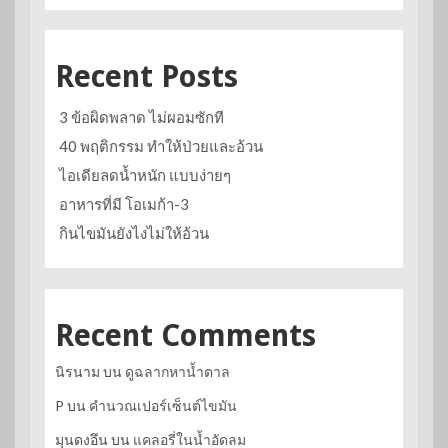
Recent Posts
3 ข้อผิดพลาด ไม่ผอมซักที
40 พฤติกรรม ทำให้ป่วยและอ้วน
ไอเดียลดน้ำหนัก แบบง่ายๆ
อาหารที่มี โอเมก้า-3
กินไขมันยังไงไม่ให้อ้วน
Recent Comments
นิรนาม
บน
ดูฉลากหาน้ำตาล
P
บน
คำนวณเปอร์เซ็นต์ไขมัน
มุนดงอึน
บน
แคลอรี่ในน้ำอัดลม