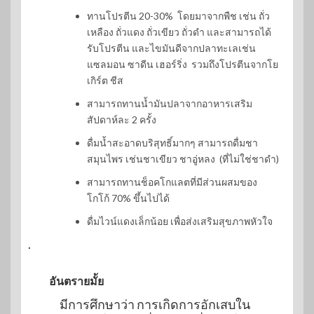
ทานโปรตีน 20-30% โดยมาจากพืช เช่น ถั่ว
เหลือง ถั่วแดง ถั่วเขียว ถั่วดำ และสามารถได้
รับโปรตีน และไขมันดีจากปลาทะเลเช่น
แซลมอน ซาดีน เฮอร์ริ่ง รวมถึงโปรตีนจากโย
เกิร์ต ชีส
สามารถทานน้ำมันปลาจากอาหารเสริม
สัปดาห์ละ 2 ครั้ง
ดื่มน้ำสะอาดบริสุทธิ์มากๆ สามารถดื่มชา
สมุนไพร เช่นชาเขียว ชาอู่หลง (ที่ไม่ใช่ชาดำ)
สามารถทานช็อคโกแลตที่มีส่วนผสมของ
โกโก้ 70% ขึ้นไปได้
ดื่มไวน์แดงเล็กน้อย เพื่อส่งเสริมสุขภาพหัวใจ
.
อันตรายมั้ย
มีการศึกษาว่า การเกิดการอักเสบใน