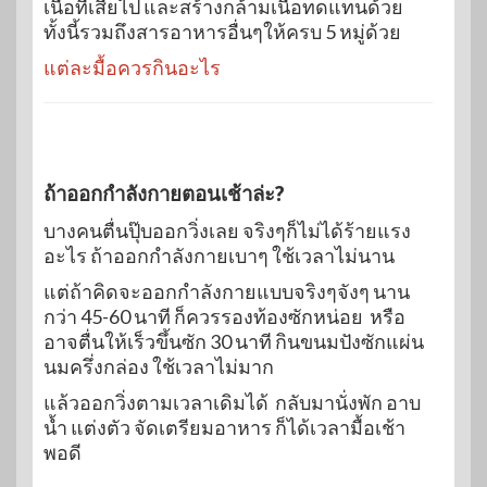
เนื้อที่เสียไป และสร้างกล้ามเนื้อทดแทนด้วย
ทั้งนี้รวมถึงสารอาหารอื่นๆให้ครบ 5 หมู่ด้วย
แต่ละมื้อควรกินอะไร
ถ้าออกกำลังกายตอนเช้าล่ะ?
บางคนตื่นปุ๊บออกวิ่งเลย จริงๆก็ไม่ได้ร้ายแรง
อะไร ถ้าออกกำลังกายเบาๆ ใช้เวลาไม่นาน
แต่ถ้าคิดจะออกกำลังกายแบบจริงๆจังๆ นาน
กว่า 45-60 นาที ก็ควรรองท้องซักหน่อย หรือ
อาจตื่นให้เร็วขึ้นซัก 30 นาที กินขนมปังซักแผ่น
นมครึ่งกล่อง ใช้เวลาไม่มาก
แล้วออกวิ่งตามเวลาเดิมได้ กลับมานั่งพัก อาบ
น้ำ แต่งตัว จัดเตรียมอาหาร ก็ได้เวลามื้อเช้า
พอดี