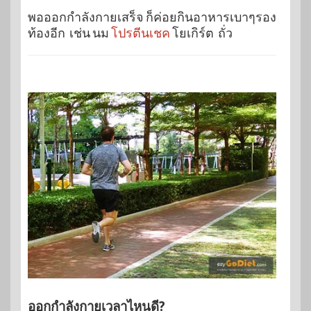
พอออกกำลังกายเสร็จ ก็ค่อยกินอาหารเบาๆรอง
ท้องอีก เช่น นม
โปรตีนเชค
โยเกิร์ต ถั่ว
ออกกำลังกายเวลาไหนดี?