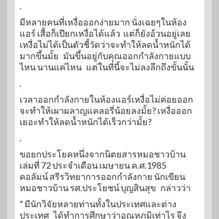
.
มีหลายคนที่เหงื่อออกง่ายมาก นั่งเฉยๆในห้อง
แอร์ เสื้อก็เปียกเหงื่อได้แล้ว แต่ก็ยังอ้วนอยู่เลย
เหงื่อไม่ได้เป็นตัวชี้วัดว่าจะทำให้ลดน้ำหนักได้
มากขึ้นมั้ย มันขึ้นอยู่กับคุณออกกำลังกายแบบ
ไหน นานแค่ไหน แต่ในที่นี้จะไม่ลงลึกถึงขั้นนั้น
.
เวลาออกกำลังกายในห้องแอร์เหงื่อไม่ค่อยออก
จะทำให้เผาผลาญแคลอรี่น้อยลงมั้ย? เหงื่อออก
เยอะทำให้ลดน้ำหนักได้เร็วกว่ามั้ย?
.
ขอยกประโยคหนึ่งจากนิตยสารหมอชาวบ้าน
เล่มที่
72
ประจำเดือน
เมษายน ค.ศ.1985
คอลัมน์
สรีรวิทยาการออกกำลังกาย นักเขียน
หมอชาวบ้าน
รศ.ประโยชน์ บุญสินสุข
กล่าวว่า
” มีนักวิจัยหลายท่านทั้งในประเทศและต่าง
ประเทศ ได้ทำการศึกษาว่าอุณหภูมิเท่าไร จึง