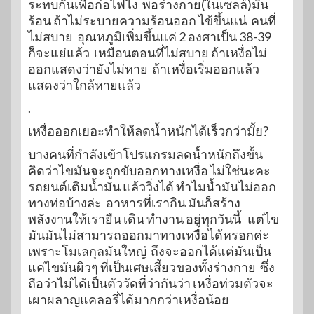
ระทบกันเพื่อก่อไฟไง พอร่างกาย(ในเซลล์)มัน
ร้อน ถ้าไม่ระบายความร้อนออก ไข้ขึ้นแน่ คนที่
ไม่สบาย อุณหภูมิเพิ่มขึ้นแค่ 2 องศาเป็น 38-39
ก็จะแย่แล้ว เหมือนตอนที่ไม่สบาย ถ้าเหงื่อไม่
ออกแสดงว่ายังไม่หาย ถ้าเหงื่อเริ่มออกแล้ว
แสดงว่าใกล้หายแล้ว
.
เหงื่อออกเยอะทำให้ลดน้ำหนักได้เร็วกว่ามั้ย?
บางคนที่กำลังเข้าโปรแกรมลดน้ำหนักถึงขั้น
คิดว่าไขมันจะถูกขับออกทางเหงื่อ ไม่ใช่นะคะ
รถยนต์เติมน้ำมัน แล้ววิ่งได้ ทำไมน้ำมันไม่ออก
ทางท่อบ้างล่ะ อาหารที่เรากิน มันก็สร้าง
พลังงานให้เรายืน เดิน ทำงาน อยู่ทุกวันนี้ แต่ไข
มันมันไม่สามารถออกมาทางเหงื่อได้หรอกค่ะ
เพราะโมเลกุลมันใหญ่ ถึงจะออกได้แต่มันเป็น
แค่ไขมันผิวๆ ที่เป็นเศษเสี้ยวของทั้งร่างกาย ซึ่ง
ถือว่าไม่ได้เป็นตัววัดที่ว่ากันว่า เหงื่อท่วมตัวจะ
เผาผลาญแคลอรี่ได้มากกว่าเหงื่อน้อย