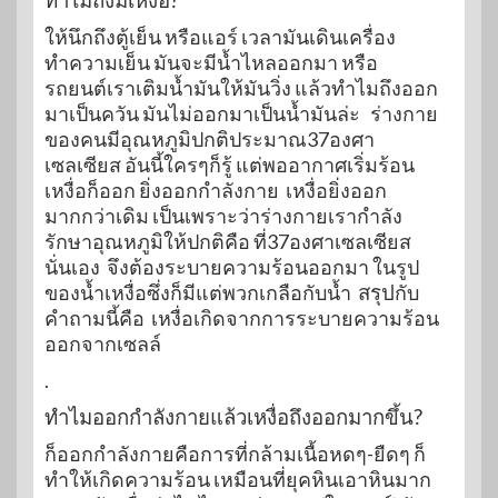
ทำไมถึงมีเหงื่อ?
ให้นึกถึงตู้เย็น หรือแอร์ เวลามันเดินเครื่อง
ทำความเย็น มันจะมีน้ำไหลออกมา หรือ
รถยนต์เราเติมน้ำมันให้มันวิ่ง แล้วทำไมถึงออก
มาเป็นควัน มันไม่ออกมาเป็นน้ำมันล่ะ ร่างกาย
ของคนมีอุณหภูมิปกติประมาณ37องศา
เซลเซียส อันนี้ใครๆก็รู้ แต่พออากาศเริ่มร้อน
เหงื่อก็ออก ยิ่งออกกำลังกาย เหงื่อยิ่งออก
มากกว่าเดิม เป็นเพราะว่าร่างกายเรากำลัง
รักษาอุณหภูมิให้ปกติคือ ที่37องศาเซลเซียส
นั่นเอง จึงต้องระบายความร้อนออกมา ในรูป
ของน้ำเหงื่อซึ่งก็มีแต่พวกเกลือกับน้ำ
สรุป
กับ
คำถามนี้คือ เหงื่อเกิดจากการระบายความร้อน
ออกจากเซลล์
.
ทำไมออกกำลังกายแล้วเหงื่อถึงออกมากขึ้น?
ก็ออกกำลังกายคือการที่กล้ามเนื้อหดๆ-ยืดๆ ก็
ทำให้เกิดความร้อน เหมือนที่ยุคหินเอาหินมาก