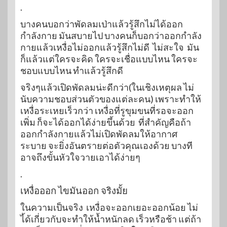
.
บางคนบอกว่าพัดลมเป่าแล้วรู้สึกไม่ได้ออก
กำลังกาย มันสบายไป บางคนก็บอกว่าออกกำลัง
กายแล้วเหงื่อไม่ออกแล้วรู้สึกไม่ดี ไม่สะใจ มัน
ก็แล้วแต่ใครจะคิด ใครจะเชื่อแบบไหน ใครจะ
ชอบแบบไหน ทำแล้วรู้สึกดี
จริงๆแล้วเปิดพัดลมน่ะดีกว่า(ในเชิงเหตุผล ไม่
นับความชอบส่วนตัวของแต่ละคน) เพราะทำให้
เหงื่อระเหยเร็วกว่า เหงื่อที่รูขุมขนที่รอจะออก
เพิ่ม ก็จะได้ออกได้ง่ายขึ้นด้วย ที่สำคัญคือถ้า
ออกกำลังกายแล้วไม่เปิดพัดลมให้อากาศ
ระบาย จะยิ่งอันตรายต่อตัวคุณเองด้วย บางที
อาจถึงขั้นหัวใจวายเอาได้ง่ายๆ
.
เหงื่อออก ไขมันออก จริงมั้ย
ในความเป็นจริง เหงื่อจะออกเยอะออกน้อย ไม่
ไ้ด้เกี่ยวกับจะทำให้น้ำหนักลด เร็วหรือช้า แต่ถ้า