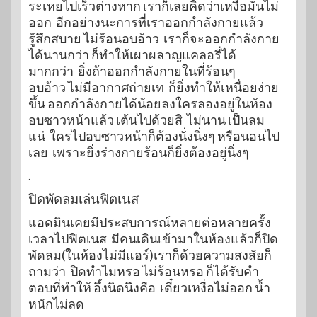
ระเหยไปเร็วต่างหาก เราก็เลยคิดว่าเหงื่อมันไม่
ออก อีกอย่างนะการที่เราออกกำลังกายแล้ว
รู้สึกสบาย ไม่ร้อนอบอ้าว เราก็จะออกกำลังกาย
ได้นานกว่า ก็ทำให้เผาผลาญแคลอรี่ได้
มากกว่า ยิ่งถ้าออกกำลังกายในที่ร้อนๆ
อบอ้าว ไม่มีอากาศถ่ายเท ก็ยิ่งทำให้เหนื่อยง่าย
ขึ้น ออกกำลังกายได้น้อยลงใครลองอยู่ในห้อง
อบซาวหน้าแล้ว เต้นไปด้วยสิ ไม่นาน เป็นลม
แน่ ใครไปอบซาวหน้าก็ต้องนั่งนิ่งๆ หรือนอนไป
เลย เพราะยิ่งร่างกายร้อนก็ยิ่งต้องอยู่นิ่งๆ
.
ปิดพัดลมเล่นฟิตเนส
แอดมินเคยมีประสบการณ์หลายต่อหลายครั้ง
เวลาไปฟิตเนส มีคนเดินเข้ามาในห้องแล้วก็ปิด
พัดลม(ในห้องไม่มีแอร์)เราก็ด้วยความสงสัยก็
ถามว่า ปิดทำไมหรอ ไม่ร้อนหรอ ก็ได้รับคำ
ตอบที่ทำให้ อึ้งนิดนึงคือ เดี๋ยวเหงื่อไม่ออก น้ำ
หนักไม่ลด