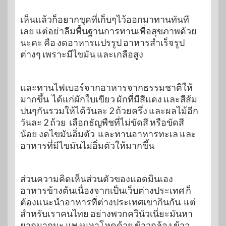
เห็นแล้วก็อยากขุดที่เก็บๆไว้ออกมาทานทันที
เลย แต่อย่าลืมพื้นฐานการทานเพื่อสุขภาพด้วย
นะคะ คือ งดอาหารแปรรูป อาหารสำเร็จรูป
ต่างๆ เพราะมีไขมัน และเกลือสูง
และทานไฟเบอร์จากอาหารจากธรรมชาติให้
มากขึ้น ได้แก่ผักใบเขียว ผักที่มีสีแดง และสีส้ม
ปนๆกันรวมให้ได้วันละ 2 ถ้วยครึ่ง และผลไม้อีก
วันละ 2 ถ้วย เลือกธัญพืชที่ไม่ขัดสี หรือขัดสี
น้อย งดไขมันอิ่มตัว และทานอาหารทะเล และ
อาหารที่มีไขมันไม่อิ่มตัวให้มากขึ้น
ส่วนความคิดเห็นส่วนตัวของแอดมินเอง
อาหารข้างต้นเนื่องจากเป็นเว็บต่างประเทศ ก็
ต้องแนะนำอาหารที่ต่างประเทศเขากินกัน แต่
สำหรับเราคนไทย อย่างพวกควินัวเนี่ยะมันหา
ยากมากนะ แพงมหาโหดด้วย ข้าวกล้อง ข้าว