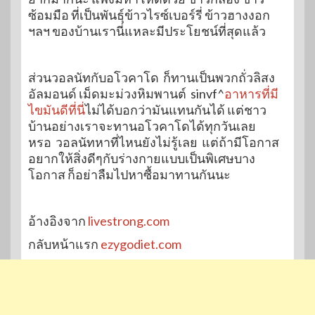
ซ้อมมือ ที่เป็นพันธุ์ข้าวไรซ์เบอร์รี่ ข้าวฮางงอก
ฯลฯ ของบ้านเรานี่แหละมีประโยชน์ที่สุดแล้ว
ส่วนวอลนัทกับอโวคาโด ก็ทานเป็นพวกถั่วลิสง
อัลมอนด์ เม็ดมะม่วงหิมพานต์ sinvf^
อาหารที่มี
ไขมันดีที่นี่
ไม่ได้บอกว่ามันแทนกันได้ แต่ชาว
บ้านอย่างเราจะทานอโวคาโดได้ทุกวันเลย
หรอ วอลนัทหาที่ไหนยังไม่รู้เลย แต่ถ้ามีโอกาส
อยากให้สิ่งดีๆกับร่างกายแบบเป็นพิเศษบาง
โอกาส ก็อย่าลืมไปหาซื้อมาทานกันนะ
อ้างอิงจาก
livestrong.com
กลับหน้าแรก
ezygodiet.com