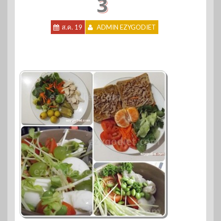
3
ส.ค. 19
ADMIN EZYGODIET