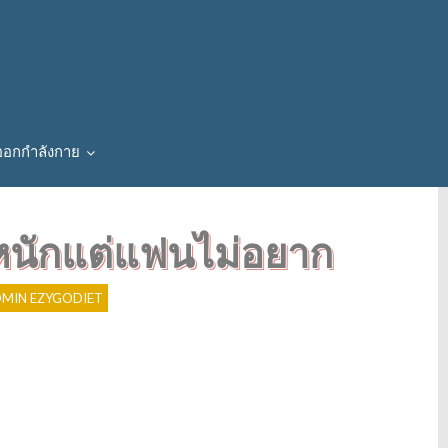
ออกกำลังกาย
หนักแต่แฟนไม่อยาก
P
o
s
MIN EZYGODIET
t
V
i
e
w
s