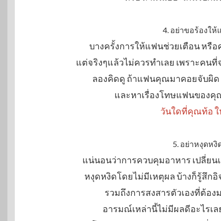
4. อย่าขอร้องให
บางครั้งการให้แฟนช่วยเตือน หรือค
แต่จริงๆแล้วไม่ควรทำเลย เพราะคนที่
ลองคิดดู ถ้าแฟนคุณมาคอยจับผิด 
และหาเรื่องโทษแฟนของคุณ 
วันใดที่คุณท้อ ให
5. อย่าหงุดหง
แน่นอนว่าการควบคุมอาหาร เปลี่ย
หงุดหงิดโดยไม่มีเหตุผล บ้างก็รู้สึก
รวมถึงการสงสารตัวเองที่ต้องมา
อารมณ์เหล่านี้ไม่มีผลดีอะไรเ