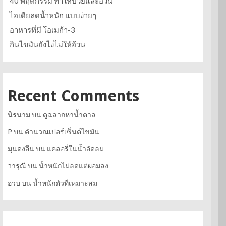
40 พฤติกรรม ทำให้ป่วยและอ้วน
ไอเดียลดน้ำหนัก แบบง่ายๆ
อาหารที่มี โอเมก้า-3
กินไขมันยังไงไม่ให้อ้วน
Recent Comments
นิรนาม
บน
ดูฉลากหาน้ำตาล
P
บน
คำนวณเปอร์เซ็นต์ไขมัน
มุนดงอึน
บน
แคลอรี่ในน้ำอัดลม
วารุณี
บน
น้ำหนักไม่ลดแต่ผอมลง
อวบ
บน
น้ำหนักตัวที่เหมาะสม