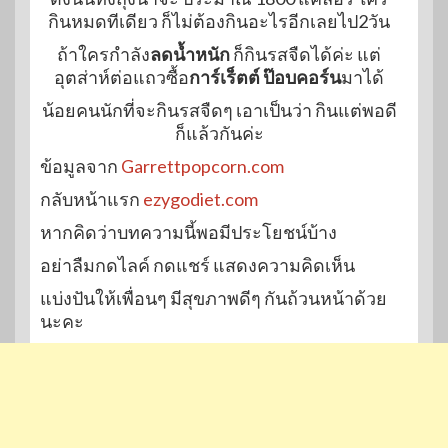
กินหมดทีเดียว ก็ไม่ต้องกินอะไรอีกเลยไป2วัน
ถ้าใครกำลัง
ลดน้ำหนัก
ก็กินรสจืดได้ค่ะ แต่
อุตส่าห์ต่อแถวซื้อ
การ์เร็ตต์ ป๊อบคอร์น
มาได้
น้อยคนนักที่จะกินรสจืดๆ เอาเป็นว่า กินแต่พอดี
ก็แล้วกันค่ะ
ข้อมูลจาก
Garrettpopcorn.com
กลับหน้าแรก
ezygodiet.com
หากคิดว่าบทความนี้พอมีประโยชน์บ้าง
อย่าลืมกดไลค์ กดแชร์ แสดงความคิดเห็น
แบ่งปันให้เพื่อนๆ มีสุขภาพดีๆ กันถ้วนหน้าด้วย
นะคะ