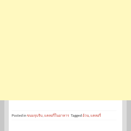
Posted in
ขนมจุบจิบ
,
แคลอรี่ในอาหาร
Tagged
อ้วน
,
แคลอรี่