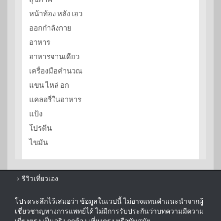
หน้าท้อง หลัง เอว
ออกกำลังกาย
อาหาร
อาหารจานเดียว
เครื่องมือคำนวณ
แขน ไหล่ อก
แคลอรี่ในอาหาร
แป้ง
โปรตีน
ไขมัน
รีวิวเที่ยวเอง
โปรดระลึกไว้เสมอว่า ข้อมูลในเวปนี้ ไม่อาจแทนคำแนะนำจากผู้
เชี่ยวชาญทางการแพทย์ได้ ไม่มีการรับประกันว่าบทความมีความ
เที่ยงตรง เป็นจริง ถูกต้อง เที่ยงตรง หรือทันสมัย