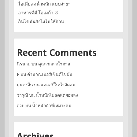
ไอเดียลดน้ำหนัก แบบง่ายๆ
อาหารที่มี โอเมก้า-3
กินไขมันยังไงไม่ให้อ้วน
Recent Comments
นิรนาม
บน
ดูฉลากหาน้ำตาล
P
บน
คำนวณเปอร์เซ็นต์ไขมัน
มุนดงอึน
บน
แคลอรี่ในน้ำอัดลม
วารุณี
บน
น้ำหนักไม่ลดแต่ผอมลง
อวบ
บน
น้ำหนักตัวที่เหมาะสม
Archives