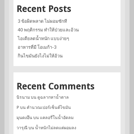
Recent Posts
3 ข้อผิดพลาด ไม่ผอมซักที
40 พฤติกรรม ทำให้ป่วยและอ้วน
ไอเดียลดน้ำหนัก แบบง่ายๆ
อาหารที่มี โอเมก้า-3
กินไขมันยังไงไม่ให้อ้วน
Recent Comments
นิรนาม
บน
ดูฉลากหาน้ำตาล
P
บน
คำนวณเปอร์เซ็นต์ไขมัน
มุนดงอึน
บน
แคลอรี่ในน้ำอัดลม
วารุณี
บน
น้ำหนักไม่ลดแต่ผอมลง