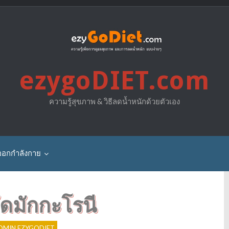
ezygoDIET.com
ความรู้สุขภาพ & วิธีลดน้ำหนักด้วยตัวเอง
ออกกำลังกาย
ัดมักกะโรนี
P
o
s
DMIN EZYGODIET