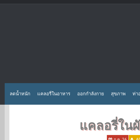
Skip
to
content
ลดน้ำหนัก
แคลอรี่ในอาหาร
ออกกำลังกาย
สุขภาพ
ท่า
แคลอรี่ในผ
ก.ค. 26
A