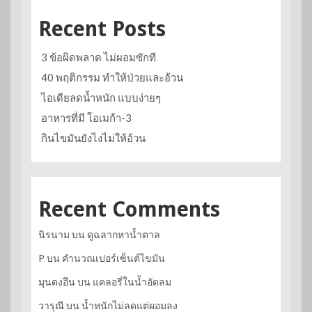
Recent Posts
3 ข้อผิดพลาด ไม่ผอมซักที
40 พฤติกรรม ทำให้ป่วยและอ้วน
ไอเดียลดน้ำหนัก แบบง่ายๆ
อาหารที่มี โอเมก้า-3
กินไขมันยังไงไม่ให้อ้วน
Recent Comments
นิรนาม
บน
ดูฉลากหาน้ำตาล
P
บน
คำนวณเปอร์เซ็นต์ไขมัน
มุนดงอึน
บน
แคลอรี่ในน้ำอัดลม
วารุณี
บน
น้ำหนักไม่ลดแต่ผอมลง