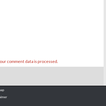
our comment data is processed.
map
aimer