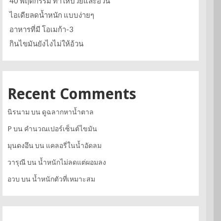
40 พฤติกรรม ทำให้ป่วยและอ้วน
ไอเดียลดน้ำหนัก แบบง่ายๆ
อาหารที่มี โอเมก้า-3
กินไขมันยังไงไม่ให้อ้วน
Recent Comments
นิรนาม
บน
ดูฉลากหาน้ำตาล
P
บน
คำนวณเปอร์เซ็นต์ไขมัน
มุนดงอึน
บน
แคลอรี่ในน้ำอัดลม
วารุณี
บน
น้ำหนักไม่ลดแต่ผอมลง
อวบ
บน
น้ำหนักตัวที่เหมาะสม