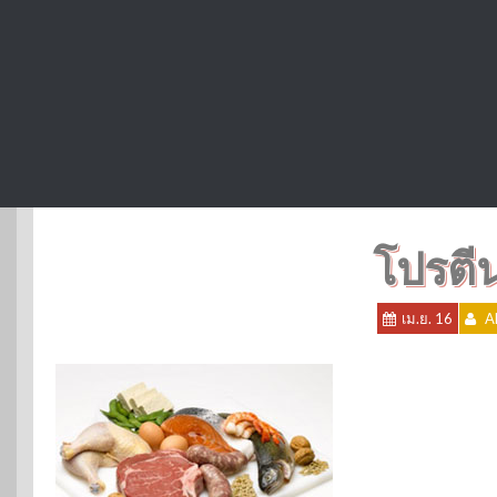
โปรตีน
เม.ย. 16
A