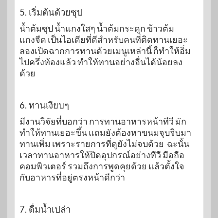
5. เริ่มต้นด้วยซุป
น้ำต้มซุป น้ำแกงใสๆ น้ำต้มกระดูก ข้าวต้ม
แกงจืด เป็นไอเดียที่ดีสำหรับคนที่ติดทานเยอะ
ลองเปิดฉากการทานด้วยเมนูเหล่านี้ ก็ทำให้อิ่ม
ไปครึ่งท้องแล้ว ทำให้ทานอย่างอื่นได้น้อยลง
ด้วย
6. ทานเงียบๆ
มีงานวิจัยที่บอกว่า การทานอาหารหน้าทีวี มัก
ทำให้ทานเยอะขึ้น แถมยังต้องหาขนมจุบจิบมา
ทานเพิ่ม เพราะรายการที่ดูยังไม่จบด้วย ฉะนั้น
เวลาทานอาหารให้ปิดอุปกรณ์อย่างทีวี มือถือ
คอมพิวเตอร์ รวมถึงการพูดคุยด้วย แล้วตั้งใจ
กับอาหารที่อยู่ตรงหน้าดีกว่า
7. ดื่มน้ำเปล่า