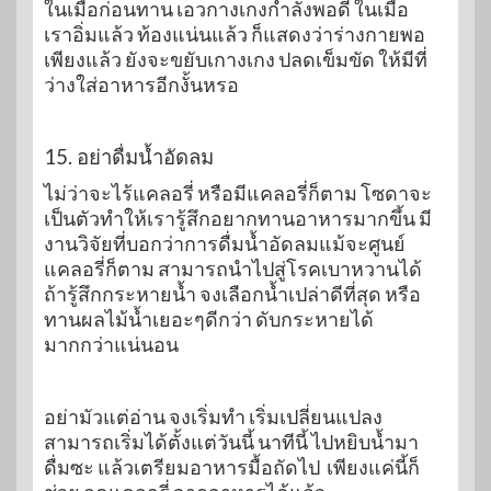
ในเมื่อก่อนทาน เอวกางเกงกำลังพอดี ในเมื่อ
เราอิ่มแล้ว ท้องแน่นแล้ว ก็แสดงว่าร่างกายพอ
เพียงแล้ว ยังจะขยับเกางเกง ปลดเข็มขัด ให้มีที่
ว่างใส่อาหารอีกงั้นหรอ
15. อย่าดื่มน้ำอัดลม
ไม่ว่าจะไร้แคลอรี่ หรือมีแคลอรี่ก็ตาม โซดาจะ
เป็นตัวทำให้เรารู้สึกอยากทานอาหารมากขึ้น มี
งานวิจัยที่บอกว่าการดื่มน้ำอัดลมแม้จะศูนย์
แคลอรี่ก็ตาม สามารถนำไปสู่โรคเบาหวานได้
ถ้ารู้สึกกระหายน้ำ จงเลือกน้ำเปล่าดีที่สุด หรือ
ทานผลไม้น้ำเยอะๆดีกว่า ดับกระหายได้
มากกว่าแน่นอน
อย่ามัวแต่อ่าน จงเริ่มทำ เริ่มเปลี่ยนแปลง
สามารถเริ่มได้ตั้งแต่วันนี้ นาทีนี้ ไปหยิบน้ำมา
ดื่มซะ แล้วเตรียมอาหารมื้อถัดไป เพียงแค่นี้ก็