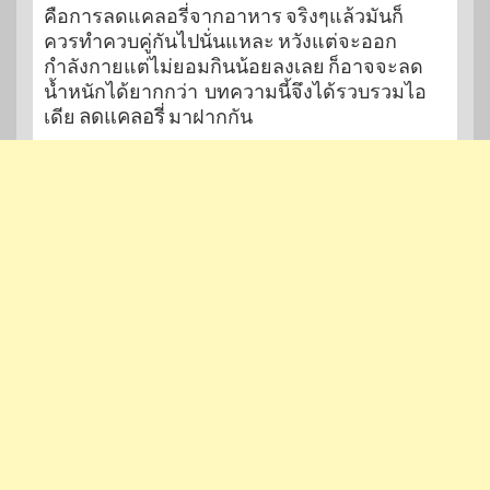
คือการลดแคลอรี่จากอาหาร จริงๆแล้วมันก็
ควรทำควบคู่กันไปนั่นแหละ หวังแต่จะออก
กำลังกายแต่ไม่ยอมกินน้อยลงเลย ก็อาจจะลด
น้ำหนักได้ยากกว่า บทความนี้จึงได้รวบรวมไอ
เดีย
ลดแคลอรี่
มาฝากกัน