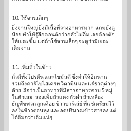
10. ใช้จานเล็กๆ
ยิ่งจานใหญ่ ยิ่งมีเนื้อที่วางอาหารมาก แถมยังดู
น้อย ทำให้รู้สึกตอนตักว่ากลัวไม่อิ่ม เลยต้องตัก
ให้เยอะขึ้น แต่ถ้าใช้จานเล็กๆ จะดูว่ามีเยอะ
เต็มจาน
11. เพิ่มถั่วในข้าว
ถั่วมีทั้งโปรตีน และไขมันดี ซึ่งทำให้อิ่มนาน
รวมถึงคาร์โบไฮเดรท วิตามิน และแร่ธาตุต่างๆ
ด้วย ถือว่าเป็นอาหารที่มีสารอาหารครบ 5 หมู่
ในตัวเลย ลองเพิ่มถั่วแดง ถั่วดำ ถั่วเหลือง
ธัญพืชพวก ลูกเดือย ข้าวบาร์เล่ย์ ที่แช่เตรียมไว้
ลงในข้าวตอนหุง และลดปริมาณข้าวสารลง แต่
ได้อิ่มกว่าเดิมแน่ๆ