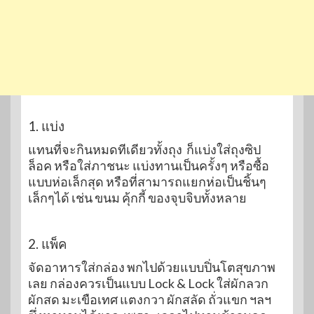
1. แบ่ง
แทนที่จะกินหมดทีเดียวทั้งถุง ก็แบ่งใส่ถุงซิป
ล็อค หรือใส่ภาชนะ แบ่งทานเป็นครั้งๆ หรือซื้อ
แบบห่อเล็กสุด หรือที่สามารถแยกห่อเป็นชิ้นๆ
เล็กๆได้ เช่น ขนม คุ้กกี้ ของจุบจิบทั้งหลาย
2. แพ็ค
จัดอาหารใส่กล่อง พกไปด้วยแบบปิ่นโตสุขภาพ
เลย กล่องควรเป็นแบบ Lock & Lock ใส่ผักลวก
ผักสด มะเขือเทศ แตงกวา ผักสลัด ถั่วแขก ฯลฯ