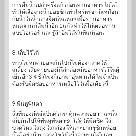
การดื่มน้ำเปล่าครึ่งแก้วก่อนทานอาหาร ไม่ได้
ทำให้เจือจางน้ำย่อยซักเท่าไหร่หรอก ก็เหมือน
กับน้ำในน้ำแกงจืดนั่นแหละ เมื่อทานอาหาร
หมดจาน ก็ดื่มน้ำอีก 1 แก้ว ทำให้ไม่เผลอทาน
แบบโอเว่อร์ และรู้สึกอิ่มได้ทันทีแน่นอน
8. เก็บไว้ได้
ทานไม่หมด เยอะเกินไป ก็ไม่ต้องกวาดให้
เกลี้ยง เสียดายของก็ใส่กล่องเก็บอาหารไว้ในตู้
เย็น อีก3-4 ชั่วโมงก็เอามาอุ่นทานได้ ไม่จำเป็น
ต้องรับผิดชอบอาหารเหลือไว้ในมื้อเดียวนี่
9.พ้นหูพ้นตา
สิ่งที่มองเห็นก็เป็นตัวกระตุ้นความอยาก ฉะนั้น
เก็บมันไปให้พ้นหูพ้นตาซะ ใส่ตู้ให้มิดชิด ใส่
ขวดโหล ใส่ถุง ใส่กล่อง ให้แกะยากๆซักหน่อย
ก็ได้ อย่านำมาวางโชว์ยั่วน้ำลายบนโต๊ะเลย