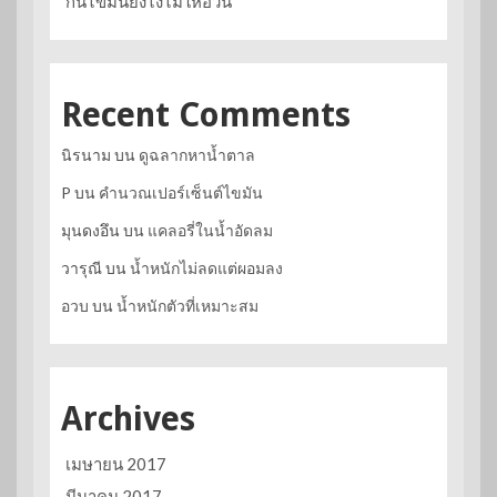
กินไขมันยังไงไม่ให้อ้วน
Recent Comments
นิรนาม
บน
ดูฉลากหาน้ำตาล
P
บน
คำนวณเปอร์เซ็นต์ไขมัน
มุนดงอึน
บน
แคลอรี่ในน้ำอัดลม
วารุณี
บน
น้ำหนักไม่ลดแต่ผอมลง
อวบ
บน
น้ำหนักตัวที่เหมาะสม
Archives
เมษายน 2017
มีนาคม 2017