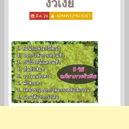
งัวเงีย
มี.ค. 26
ADMIN EZYGODIET