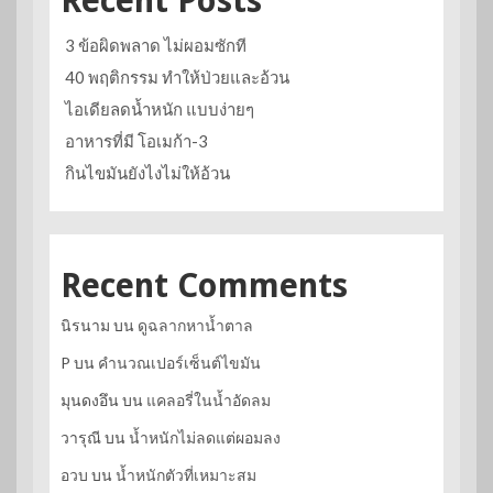
Recent Posts
3 ข้อผิดพลาด ไม่ผอมซักที
40 พฤติกรรม ทำให้ป่วยและอ้วน
ไอเดียลดน้ำหนัก แบบง่ายๆ
อาหารที่มี โอเมก้า-3
กินไขมันยังไงไม่ให้อ้วน
Recent Comments
นิรนาม
บน
ดูฉลากหาน้ำตาล
P
บน
คำนวณเปอร์เซ็นต์ไขมัน
มุนดงอึน
บน
แคลอรี่ในน้ำอัดลม
วารุณี
บน
น้ำหนักไม่ลดแต่ผอมลง
อวบ
บน
น้ำหนักตัวที่เหมาะสม