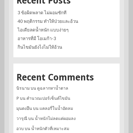
Recent Posts
3 ข้อผิดพลาด ไม่ผอมซักที
40 พฤติกรรม ทำให้ป่วยและอ้วน
ไอเดียลดน้ำหนัก แบบง่ายๆ
อาหารที่มี โอเมก้า-3
กินไขมันยังไงไม่ให้อ้วน
Recent Comments
นิรนาม
บน
ดูฉลากหาน้ำตาล
P
บน
คำนวณเปอร์เซ็นต์ไขมัน
มุนดงอึน
บน
แคลอรี่ในน้ำอัดลม
วารุณี
บน
น้ำหนักไม่ลดแต่ผอมลง
อวบ
บน
น้ำหนักตัวที่เหมาะสม