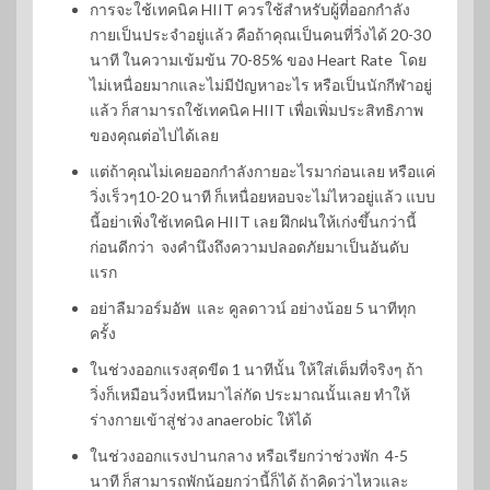
การจะใช้เทคนิค HIIT ควรใช้สำหรับผู้ที่ออกกำลัง
กายเป็นประจำอยู่แล้ว คือถ้าคุณเป็นคนที่วิ่งได้ 20-30
นาที ในความเข้มข้น 70-85% ของ Heart Rate โดย
ไม่เหนื่อยมากและไม่มีปัญหาอะไร หรือเป็นนักกีฬาอยู่
แล้ว ก็สามารถใช้เทคนิค HIIT เพื่อเพิ่มประสิทธิภาพ
ของคุณต่อไปได้เลย
แต่ถ้าคุณไม่เคยออกกำลังกายอะไรมาก่อนเลย หรือแค่
วิ่งเร็วๆ10-20 นาที ก็เหนื่อยหอบจะไม่ไหวอยู่แล้ว แบบ
นี้อย่าเพิ่งใช้เทคนิค HIIT เลย ฝึกฝนให้เก่งขึ้นกว่านี้
ก่อนดีกว่า จงคำนึงถึงความปลอดภัยมาเป็นอันดับ
แรก
อย่าลืมวอร์มอัพ และ คูลดาวน์ อย่างน้อย 5 นาทีทุก
ครั้ง
ในช่วงออกแรงสุดขีด 1 นาทีนั้น ให้ใส่เต็มที่จริงๆ ถ้า
วิ่งก็เหมือนวิ่งหนีหมาไล่กัด ประมาณนั้นเลย ทำให้
ร่างกายเข้าสู่ช่วง anaerobic ให้ได้
ในช่วงออกแรงปานกลาง หรือเรียกว่าช่วงพัก 4-5
นาที ก็สามารถพักน้อยกว่านี้ก็ได้ ถ้าคิดว่าไหวและ