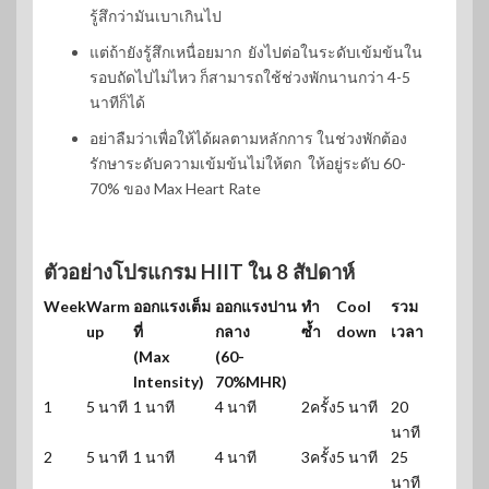
รู้สึกว่ามันเบาเกินไป
แต่ถ้ายังรู้สึกเหนื่อยมาก ยังไปต่อในระดับเข้มข้นใน
รอบถัดไปไม่ไหว ก็สามารถใช้ช่วงพักนานกว่า 4-5
นาทีก็ได้
อย่าลืมว่าเพื่อให้ได้ผลตามหลักการ ในช่วงพักต้อง
รักษาระดับความเข้มข้นไม่ให้ตก ให้อยู่ระดับ 60-
70% ของ Max Heart Rate
ตัวอย่างโปรแกรม HIIT ใน 8 สัปดาห์
Week
Warm
ออกแรงเต็ม
ออกแรงปาน
ทำ
Cool
รวม
up
ที่
กลาง
ซ้ำ
down
เวลา
(Max
(60-
Intensity)
70%MHR)
1
5 นาที
1 นาที
4 นาที
2ครั้ง
5 นาที
20
นาที
2
5 นาที
1 นาที
4 นาที
3ครั้ง
5 นาที
25
นาที