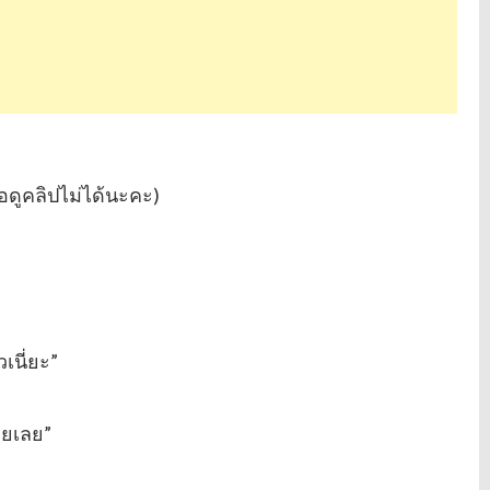
อดูคลิปไม่ได้นะคะ)
วเนี่ยะ”
หายเลย”