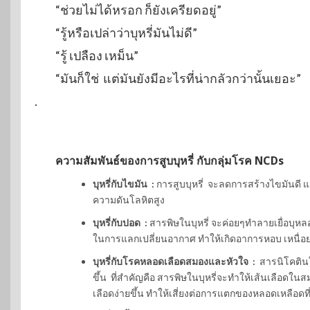
“ช่วยไม่ได้หรอก ก็ยังเครียดอยู่”
“รู้หรือเปล่าว่าบุหรี่มันไม่ดี”
“รู้ เปลือง เหม็น”
“มันก็ใช่ แต่มันยังมีอะไรที่น่ากลัวกว่านั้นเยอะ”
.
ความสัมพันธ์ของการสูบบุหรี่ กับกลุ่มโรค NCDs
บุหรี่กับไขมัน
:
การสูบบุหรี่ จะลดการสร้างไขมันดี แ
ความดันโลหิตสูง
บุหรี่กับปอด :
สารพิษในบุหรี่ จะค่อยๆทำลายเยื่อบุห
ในการแลกเปลี่ยนอากาศ ทำให้เกิดอาการหอบ เหนื่อยง
บุหรี่กับโรคหลอดเลือดสมองและหัวใจ :
สารนิโคตินใน
ขึ้น ที่สำคัญคือ สารพิษในบุหรี่จะทำให้เส้นเลือด
เลือดง่ายขึ้น ทำให้เสี่ยงต่อการแตกของหลอดเหลือดท