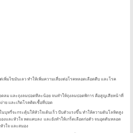
ต่เพิ่มไขมันเลว ทำให้เพิ่มความเสี่ยงต่อโรคหลอดเลือดตีบ และโรค
ลอดลม และถุงลมปอดทีละน้อย จนทำให้ถุงลมปอดพิการ คือสูญเสียหน้าที่
่าย และเกิดโรคติดเชื้อที่ปอด
บุหรี่จะกระตุ้นให้หัวใจเต้นเร็ว บีบตัวแรงขึ้น ทำให้ความดันโลหิตสูง
ในสมองและหัวใจ หดแคบลง และยังทำให้เกร็ดเลือดก่อตัว จนอุดตันหลอด
ี่หัวใจ และสมอง