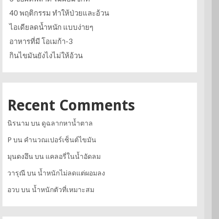
40 พฤติกรรม ทำให้ป่วยและอ้วน
ไอเดียลดน้ำหนัก แบบง่ายๆ
อาหารที่มี โอเมก้า-3
กินไขมันยังไงไม่ให้อ้วน
Recent Comments
นิรนาม
บน
ดูฉลากหาน้ำตาล
P
บน
คำนวณเปอร์เซ็นต์ไขมัน
มุนดงอึน
บน
แคลอรี่ในน้ำอัดลม
วารุณี
บน
น้ำหนักไม่ลดแต่ผอมลง
อวบ
บน
น้ำหนักตัวที่เหมาะสม