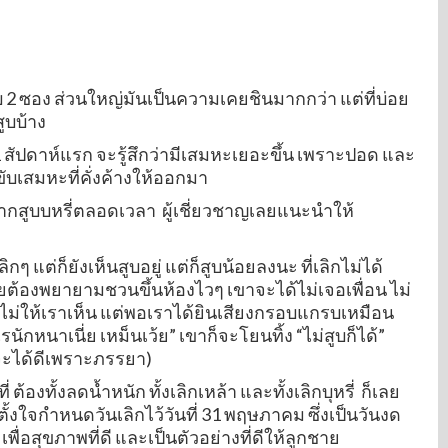
ือบ 2 ซอง ส่วนใหญ่มันเป็นความเคยชินมากกว่า แต่ที่บ่อย
สูบบ้าง
 1 สัปดาห์แรก จะรู้สึกว่ามีเสมหะเยอะขึ้น เพราะปอด และ
ับเสมหะที่คั่งค้างให้ออกมา
ะอยากสูบบหรี่ตลอดเวลา ผู้เชี่ยวชาญเลยแนะนำให้
 แต่ก็ยังเห็นสูบอยู่ แต่ก็สูบน้อยลงนะ ที่เลิกไม่ได้
 เลยต้องพยายามชวนขึ้นห้องไวๆ เขาจะได้ไม่เจอเพื่อน ไม่
ว้ไม่ให้เราเห็น แต่พอเราได้ยินเสียงกรอบแกรบเหมือน
รนักหนาเนี่ย เหม็นเว้ย” เขาก็จะโยนทิ้ง “ไม่สูบก็ได้”
วจะได้ดีเพราะภรรยา)
 ต้องทั้งลดน้ำหนัก ทั้งเลิกเหล้า และทั้งเลิกบุหรี่ ก็เลย
ั้งใจกำหนดวันเลิกไว้วันที่ 31 พฤษภาคม ซึ่งเป็นวันงด
พื่อสุขภาพที่ดี และเป็นตัวอย่างที่ดีให้ลูกชาย