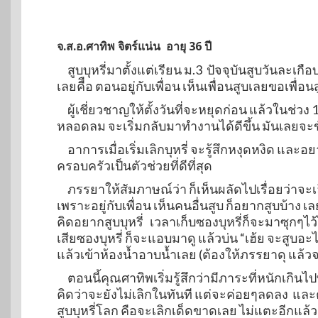
จ.ส.อ.ศาทิพ จิตร์แน่น อายุ 36 ปี
สูบบุหรี่มาตั้งแต่เรียน ม.3 ปัจจุบันสูบวันละเก
เลยคืือ ตอนอยู่กับเพื่อน เห็นเพื่อนสูบเลยขอเพื่อน
ผู้เชี่ยวชาญให้ตั้งวันที่จะหยุดก่อน แล้วในช่วง
หลอดลม จะเริ่มกลับมาทำงานได้ดีขึ้น มันเลยจะข
อาการเมื่อเริ่มเลิกบุหรี่ จะรู้สึกหงุดหงิด แล
ครอบครัวเป็นตัวช่วยที่ดีที่สุด
ภรรยาให้สัมภาษณ์ว่า ก็เห็นผลัดไปเรื่อยว่าจะเลิกๆ
เพราะอยู่กับเพื่อน เห็นคนอื่นสูบ ก็อยากสูบบ้าง
คิดอยากสูบบุหรี่ เวลาเก็บซองบุหรี่ก็จะมาซุกๆไ
เสียซองบุหรี่ ก็จะแอบมาดู แล้วบ่น “เฮ้ย จะสูบอะไ
แล้วเข้าห้องน้ำอาบน้ำเลย (ต้องให้ภรรยาดุ แล้
ตอนนี้คุณศาทิพเริ่มรู้สึกว่ามีภาระที่หนักเกินไปที่
คิดว่าจะยังไม่เลิกในทันที แต่จะค่อยๆลดลง และต
สูบบุหรี่โลก คือจะเลิกเด็ดขาดเลย ไม่แตะอีกแล้ว เ