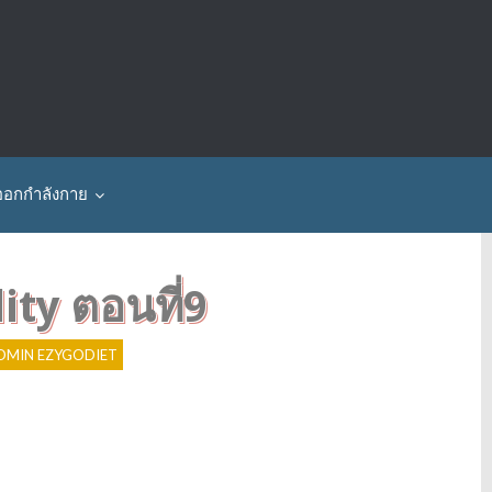
ออกกำลังกาย
ty ตอนที่9
P
o
s
DMIN EZYGODIET
t
V
i
e
w