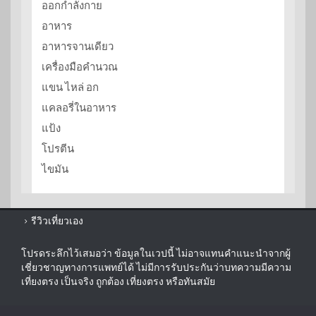
ออกกำลังกาย
อาหาร
อาหารจานเดียว
เครื่องมือคำนวณ
แขน ไหล่ อก
แคลอรี่ในอาหาร
แป้ง
โปรตีน
ไขมัน
รีวิวเที่ยวเอง
โปรดระลึกไว้เสมอว่า ข้อมูลในเวปนี้ ไม่อาจแทนคำแนะนำจากผู้
เชี่ยวชาญทางการแพทย์ได้ ไม่มีการรับประกันว่าบทความมีความ
เที่ยงตรง เป็นจริง ถูกต้อง เที่ยงตรง หรือทันสมัย
sitemap