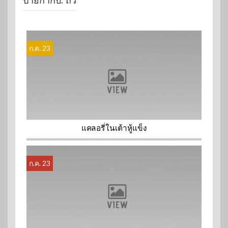
ป้ายกำกับ:
ถั่ว
ก.ค. 23
แคลอรี่ในเต้าหู้แข็ง
ก.ค. 23