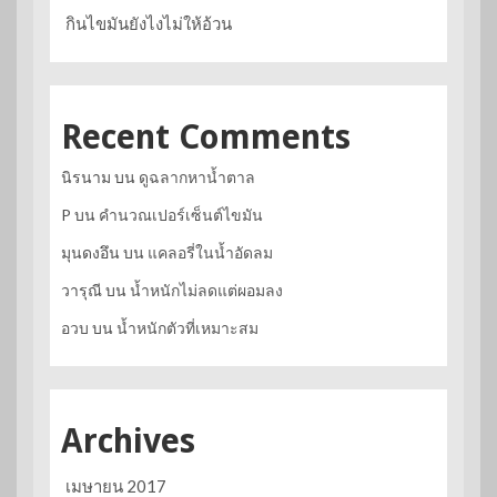
กินไขมันยังไงไม่ให้อ้วน
Recent Comments
นิรนาม
บน
ดูฉลากหาน้ำตาล
P
บน
คำนวณเปอร์เซ็นต์ไขมัน
มุนดงอึน
บน
แคลอรี่ในน้ำอัดลม
วารุณี
บน
น้ำหนักไม่ลดแต่ผอมลง
อวบ
บน
น้ำหนักตัวที่เหมาะสม
Archives
เมษายน 2017