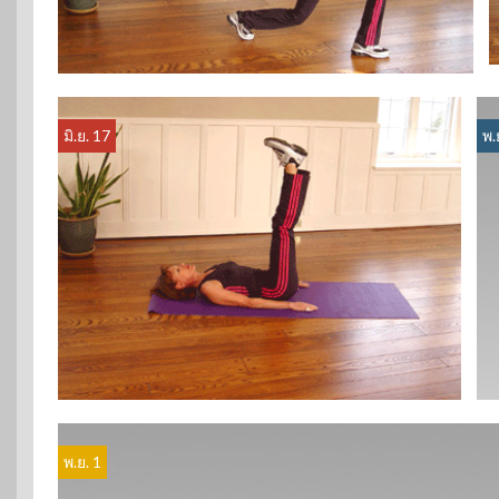
มิ.ย. 17
พ.
พ.ย. 1