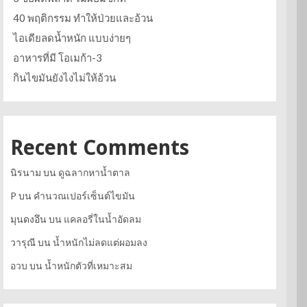
40 พฤติกรรม ทำให้ป่วยและอ้วน
ไอเดียลดน้ำหนัก แบบง่ายๆ
อาหารที่มี โอเมก้า-3
กินไขมันยังไงไม่ให้อ้วน
Recent Comments
นิรนาม
บน
ดูฉลากหาน้ำตาล
P
บน
คำนวณเปอร์เซ็นต์ไขมัน
มุนดงอึน
บน
แคลอรี่ในน้ำอัดลม
วารุณี
บน
น้ำหนักไม่ลดแต่ผอมลง
อวบ
บน
น้ำหนักตัวที่เหมาะสม